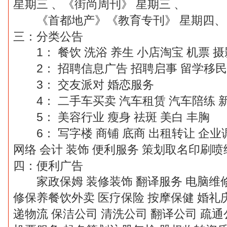
星期三
、《街尚周刊》
星期三
、
《首都地产》《教育专刊》
星期四、
三：分类公告
1
：
餐饮
洗浴
养生
小店淘宝
机票
摄
2
：
招聘信息广告
招聘启事
留学移民
3
：
交友派对
婚恋服务
4
：
二手车买卖
汽车租赁
汽车陪练
5
：
美容行业
瘦身
祛斑
美白
丰胸
6
：
写字楼
商铺
底商
出租转让
企业
网络
会计
装饰
便利服务
策划取名印刷喷
四：便利广告
家政保姆
装修装饰
翻译服务
电脑维
修保养餐饮外卖
医疗保险
按摩保健
婚礼
递物流
保洁公司
清洗公司
翻译公司
疏通